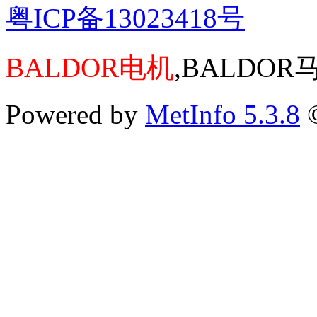
粤ICP备13023418号
BALDOR电机
,BALDOR
Powered by
MetInfo 5.3.8
©