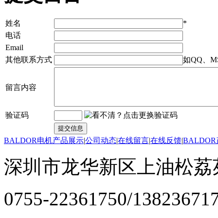
姓名
*
电话
Email
其他联系方式
如QQ、M
留言内容
验证码
BALDOR电机产品展示
|
公司动态
|
在线留言
|
在线反馈
|
BALDO
深圳市龙华新区上油松荔苑
0755-22361750/13823671